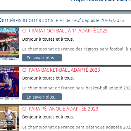
Dernières informations.
Rien de neuf depuis le 20/03/2023.
CFR PARA FOOTBALL À 11 ADAPTÉ 2023
Bonjour à toutes et à tous,
Le championnat de France des régions para football à 
18 juin 2023 à Châteauroux (36).
En savoir plus...
Vous trouverez le dossier téléchargeable dans l’onglet
CF PARA BASKET-BALL ADAPTÉ 2023
La clôture des inscriptions est fixée au vendredi 12 mai
Bonjour à toutes et à tous,
Le championnat de France para basket-ball adapté 202
à Bourges (18).
En savoir plus...
Vous trouverez le dossier téléchargeable dans l’onglet
CF PARA PÉTANQUE ADAPTÉE 2023
La clôture des inscriptions est fixée au vendredi 21 avri
Bonjour à toutes et à tous,
Le championnat de France para pétanque adaptée 2022-