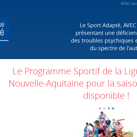
Aller a
Le Sport Adapté, AVEC
présentant une déficienc
des troubles psychiques 
du spectre de l'au
Le Programme Sportif de la Li
Nouvelle-Aquitaine pour la sai
disponible !