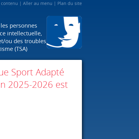
u contenu
Aller au menu
Plan du site
 les personnes
e intellectuelle,
et/ou des troubles
tisme (TSA)
gue Sport Adapté
son 2025-2026 est