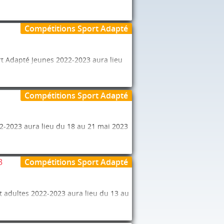
 “Championnats de France”.
Compétitions Sport Adapté
il 2023.
t Adapté Jeunes 2022-2023 aura lieu
 “Championnats de France”.
Compétitions Sport Adapté
en téléchargeant le fichier via le lien
2-2023 aura lieu du 18 au 21 mai 2023
 et les résultats du championnat sur le
.
 “Championnats de France”.
l 2023.
3
Compétitions Sport Adapté
23.
t adultes 2022-2023 aura lieu du 13 au
 “Championnats de France”.