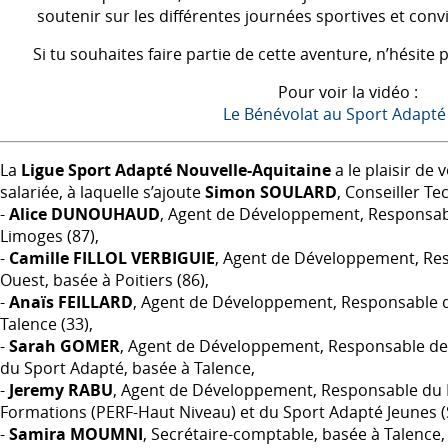
soutenir sur les différentes journées sportives et con
Si tu souhaites faire partie de cette aventure, n’hésite 
Pour voir la vidéo :
Le Bénévolat au Sport Adapté
La
Ligue Sport Adapté Nouvelle-Aquitaine
a le plaisir de
salariée, à laquelle s’ajoute
Simon
SOULARD
, Conseiller Te
-
Alice
DUNOUHAUD
, Agent de Développement, Responsabl
Limoges (87),
-
Camille
FILLOL
VERBIGUIE
, Agent de Développement, Re
Ouest, basée à Poitiers (86),
-
Anaïs
FEILLARD
, Agent de Développement, Responsable d
Talence (33),
-
Sarah
GOMER
, Agent de Développement, Responsable de 
du Sport Adapté, basée à Talence,
-
Jeremy
RABU
, Agent de Développement, Responsable du P
Formations (
PERF
-Haut Niveau) et du Sport Adapté Jeunes (
-
Samira
MOUMNI
, Secrétaire-comptable, basée à Talence,