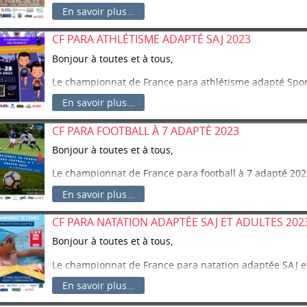
aux Ponts-de-Cé (49).
En savoir plus...
Vous trouverez le dossier téléchargeable dans l’onglet
CF PARA ATHLÉTISME ADAPTÉ SAJ 2023
La clôture des inscriptions est fixée au dimanche 30 avr
Bonjour à toutes et à tous,
Le championnat de France para athlétisme adapté Spor
du 23 au 25 mai 2023 à Moirans (38).
En savoir plus...
Vous trouverez le dossier téléchargeable dans l’onglet
CF PARA FOOTBALL À 7 ADAPTÉ 2023
Attention, les inscriptions se font par voie électronique 
Bonjour à toutes et à tous,
suivant :
Fichier d’inscription
.
Le championnat de France para football à 7 adapté 202
Pour information, vous pourrez consulter les start-lists
à Carquefou (44).
site suivant :
Site CF para athlétisme adapté
SAJ
2023
En savoir plus...
Vous trouverez le dossier téléchargeable dans l’onglet
La clôture des inscriptions est fixée au vendredi 14 avri
CF PARA NATATION ADAPTÉE SAJ ET ADULTES 202
La clôture des inscriptions est fixée au jeudi 13 avril 20
Bonjour à toutes et à tous,
Le championnat de France para natation adaptée
SAJ
e
16 avril 2023 à Bellerive-sur-Allier (03).
En savoir plus...
Vous trouverez le dossier téléchargeable dans l’onglet