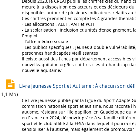
Depuis 2020, le CREAI publie les chiffres clés du handi
mettre à la disposition des acteurs et des décideurs du
disponibles autour de plusieurs indicateurs relatifs au
Ces chiffres prennent en compte les 4 grandes thématiq
- Les allocations : AEEH, AAH et PCH
- La scolarisation : inclusion et unités d’enseignement, 
l’emploi
- L’offre médico-sociale
- Les publics spécifiques : jeunes à double vulnérabili
personnes handicapées vieillissantes
Il existe aussi des fiches par département accessibles via 
nouvelleaquitaine.org/les-chiffres-cles-du-handicap-d
nouvelle-aquitaine/
Livre jeunesse Sport et Autisme : À chacun son défi
1,1 Mo)
Ce livre jeunesse publié par la Ligue du Sport Adapté G
commission nationale sport et autisme, nous raconte l'h
autisme, résidant sur l'ile papillon, en Guadeloupe qui v
en France en 2024, découvrir grâce à sa famille différent
sport et le club affilié à la FFSA dans lequel il pourra s'é
sensibiliser à l'autisme, mais également de promouvoir 