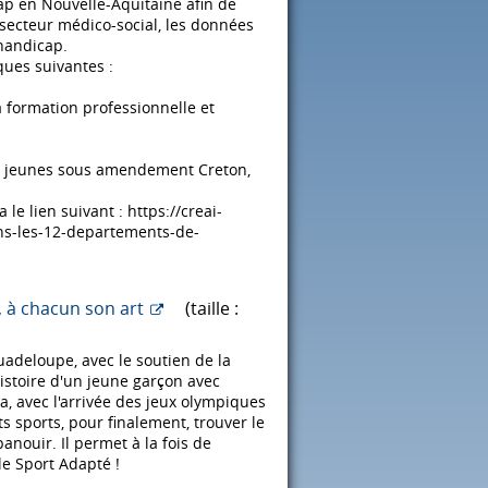
cap en Nouvelle-Aquitaine afin de
 secteur médico-social, les données
 handicap.
ues suivantes :
la formation professionnelle et
té, jeunes sous amendement Creton,
le lien suivant : https://creai-
ans-les-12-departements-de-
, à chacun son art
(taille :
uadeloupe, avec le soutien de la
istoire d'un jeune garçon avec
a, avec l'arrivée des jeux olympiques
s sports, pour finalement, trouver le
panouir. Il permet à la fois de
le Sport Adapté !