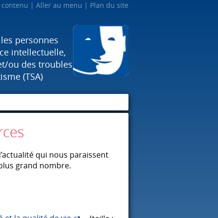
u contenu
Aller au menu
Plan du site
 les personnes
e intellectuelle,
et/ou des troubles
tisme (TSA)
rces
actualité qui nous paraissent
 plus grand nombre.