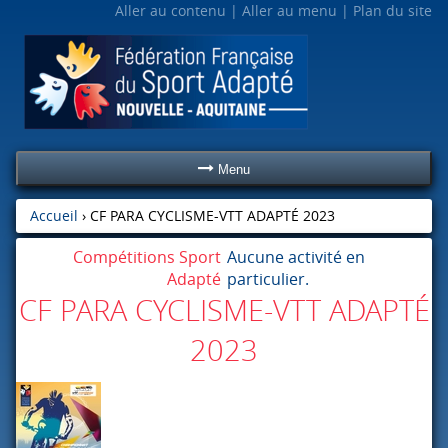
Aller au contenu
Aller au menu
Plan du site
Menu
Accueil
›
CF PARA CYCLISME-VTT ADAPTÉ 2023
Compétitions Sport
Aucune activité en
Adapté
particulier.
CF PARA CYCLISME-VTT ADAPTÉ
2023