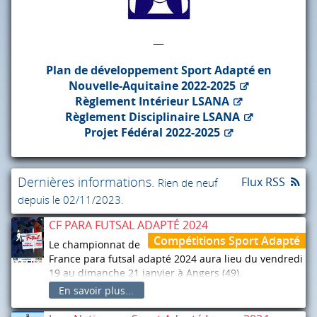
—
Plan de développement Sport Adapté en
Nouvelle-Aquitaine 2022-2025
Règlement Intérieur
LSANA
Règlement Disciplinaire
LSANA
Projet Fédéral 2022-2025
Dernières informations.
Flux RSS
Rien de neuf
depuis le 02/11/2023.
CF PARA FUTSAL ADAPTÉ 2024
Compétitions Sport Adapté
Le championnat de
France para futsal adapté 2024 aura lieu du vendredi
19 au dimanche 21 janvier à Angers (49).
En savoir plus...
Vous trouverez le dossier d’inscription téléchargeable
dans l’onglet “Activités” > “Championnats de France”.