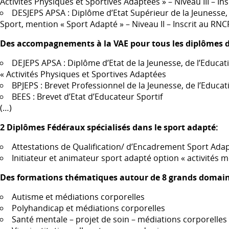
Activités Physiques et Sportives Adaptées » – Niveau
III
– Ins
DESJEPS
APSA
: Diplôme d’Etat Supérieur de la Jeunesse,
Sport, mention « Sport Adapté » – Niveau II – Inscrit au
RNC
Des accompagnements à la
VAE
pour tous les diplômes 
DEJEPS
APSA
: Diplôme d’Etat de la Jeunesse, de l’Educa
« Activités Physiques et Sportives Adaptées
BPJEPS
: Brevet Professionnel de la Jeunesse, de l’Educa
BEES
: Brevet d’Etat d’Educateur Sportif
(…)
2 Diplômes Fédéraux spécialisés dans le sport adapté:
Attestations de Qualification/ d’Encadrement Sport Ada
Initiateur et animateur sport adapté option « activités mo
Des formations thématiques autour de 8 grands domai
Autisme et médiations corporelles
Polyhandicap et médiations corporelles
Santé mentale – projet de soin – médiations corporelles