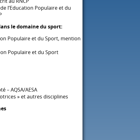
crit au
RNCP
 de l’Education Populaire et du
P
dans le domaine du sport:
tion Populaire et du Sport, mention
tion Populaire et du Sport
pté –
AQSA
/
AESA
trices » et autres disciplines
nes