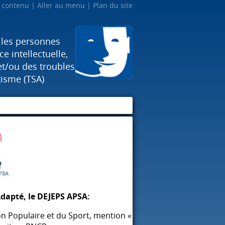
u contenu
Aller au menu
Plan du site
 les personnes
e intellectuelle,
et/ou des troubles
tisme (TSA)
n
Adapté, le
DEJEPS
APSA
:
ion Populaire et du Sport, mention «