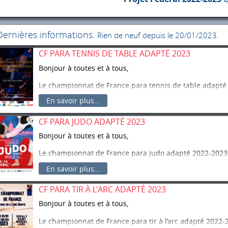
Dernières informations.
Rien de neuf depuis le 20/01/2023.
CF PARA TENNIS DE TABLE ADAPTÉ 2023
Bonjour à toutes et à tous,
Le championnat de France para tennis de table adapté 
2023 à Brie-Comte-Robert (77).
En savoir plus...
Vous trouverez le dossier téléchargeable dans l’onglet
CF PARA JUDO ADAPTÉ 2023
La clôture des inscriptions est fixée au vendredi 2 mars
Bonjour à toutes et à tous,
Le championnat de France para judo adapté 2022-2023 a
(39).
En savoir plus...
Vous trouverez le dossier téléchargeable dans l’onglet
CF PARA TIR À L'ARC ADAPTÉ 2023
La clôture des inscriptions est fixée au jeudi 23 mars 2
Bonjour à toutes et à tous,
Le championnat de France para tir à l’arc adapté 2022-2