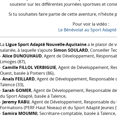
soutenir sur les différentes journées sportives et con
Si tu souhaites faire partie de cette aventure, n’hésite 
Pour voir la vidéo :
Le Bénévolat au Sport Adapté
La
Ligue Sport Adapté Nouvelle-Aquitaine
a le plaisir de
salariée, à laquelle s’ajoute
Simon
SOULARD
, Conseiller Te
-
Alice
DUNOUHAUD
, Agent de Développement, Responsabl
Limoges (87),
-
Camille
FILLOL
VERBIGUIE
, Agent de Développement, Re
Ouest, basée à Poitiers (86),
-
Anaïs
FEILLARD
, Agent de Développement, Responsable d
Talence (33),
-
Sarah
GOMER
, Agent de Développement, Responsable de 
du Sport Adapté, basée à Talence,
-
Jeremy
RABU
, Agent de Développement, Responsable du P
Formations (
PERF
-Haut Niveau) et du Sport Adapté Jeunes (
-
Samira
MOUMNI
, Secrétaire-comptable, basée à Talence,