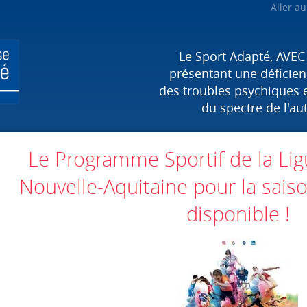
Aller a
Le Sport Adapté, AVEC
présentant une déficienc
des troubles psychiques 
du spectre de l'au
Le Programme Sportif de la Li
Nouvelle-Aquitaine pour la sai
disponible !