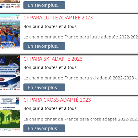
2023 à Espaly-Saint-Marcel (43).
En savoir plus...
Vous trouverez le dossier téléchargeable dans l’onglet
CF PARA LUTTE ADAPTÉE 2023
La clôture des inscriptions est fixée au vendredi 24 févr
Bonjour à toutes et à tous,
Le championnat de France para lutte adaptée 2022-2023
2023 à Balaruc-les-Bains (34).
En savoir plus...
Vous trouverez le dossier téléchargeable dans l’onglet
CF PARA SKI ADAPTÉ 2023
La clôture des inscriptions est fixée au vendredi 24 févr
Bonjour à toutes et à tous,
Le championnat de France para ski adapté 2022-2023 au
Isola 2000 (06).
En savoir plus...
Vous trouverez le dossier téléchargeable dans l’onglet
CF PARA CROSS ADAPTÉ 2023
La clôture des inscriptions est fixée au mercredi 22 févr
Bonjour à toutes et à tous,
Le championnat de France para cross adapté 2022-2023
Brindas (69).
En savoir plus...
Vous trouverez le dossier téléchargeable dans l’onglet