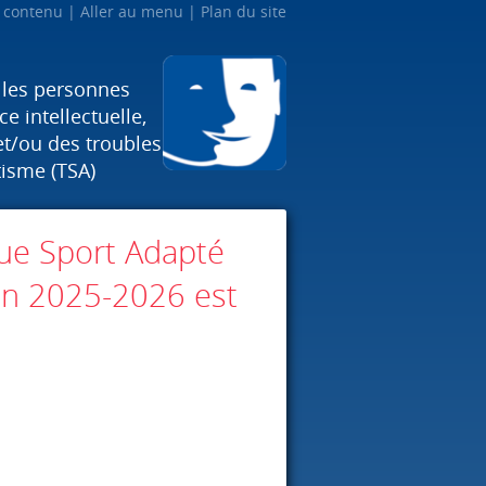
u contenu
Aller au menu
Plan du site
 les personnes
e intellectuelle,
et/ou des troubles
tisme (TSA)
gue Sport Adapté
son 2025-2026 est