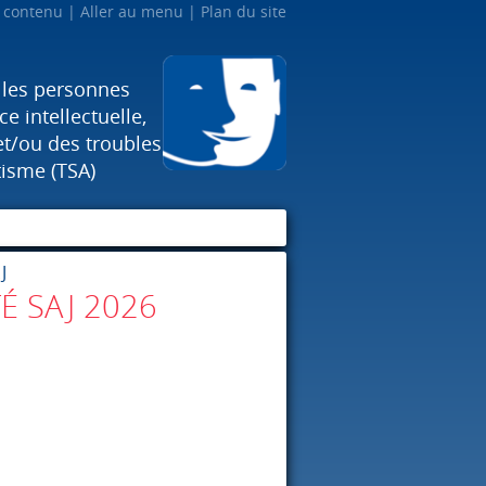
u contenu
Aller au menu
Plan du site
 les personnes
e intellectuelle,
et/ou des troubles
tisme (TSA)
J
É SAJ 2026