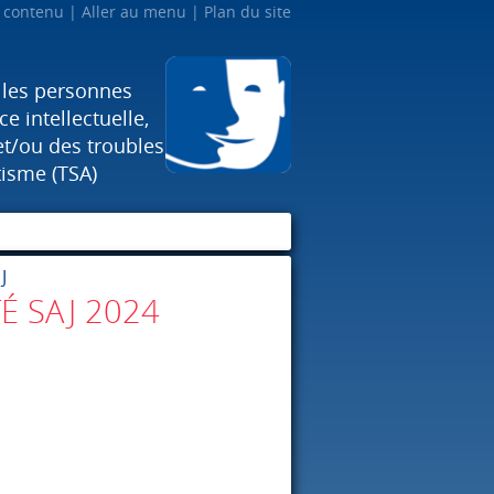
u contenu
Aller au menu
Plan du site
 les personnes
e intellectuelle,
et/ou des troubles
tisme (TSA)
J
É SAJ 2024