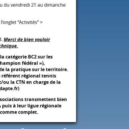
eu du vendredi 21 au dimanche
’onglet “Activités” >
4.
Merci de bien vouloir
echnique.
 la catégorie BC2 sur les
champion fédéral »),
la pratique sur le territoire.
 référent régional tennis
t/ou la
CTN
en charge de la
dapte.fr)
associations transmettent bien
A
puis à leur ligue régionale
é comme complet.