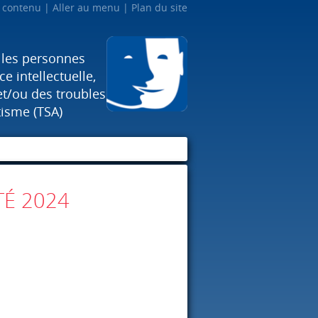
u contenu
Aller au menu
Plan du site
 les personnes
e intellectuelle,
et/ou des troubles
tisme (TSA)
TÉ 2024