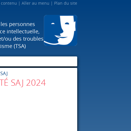
u contenu
Aller au menu
Plan du site
 les personnes
e intellectuelle,
et/ou des troubles
tisme (TSA)
 SAJ
TÉ SAJ 2024