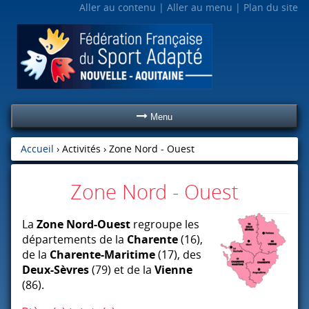
Aller au contenu
Aller au menu
Plan du site
Menu
Accueil
› Activités ›
Zone Nord - Ouest
Zone Nord - Ouest
La
Zone Nord-Ouest
regroupe les
départements de la
Charente
(16),
de la
Charente-Maritime
(17), des
Deux-Sèvres
(79) et de la
Vienne
(86).