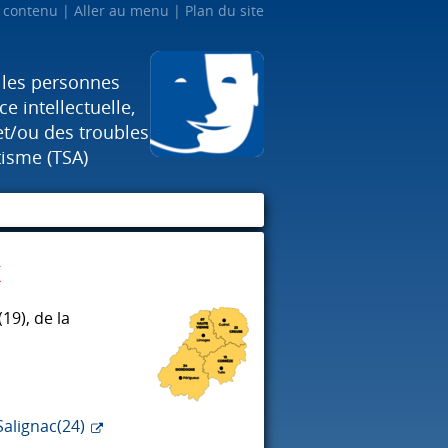
u contenu
Aller au menu
Plan du site
 les personnes
e intellectuelle,
et/ou des troubles
tisme (TSA)
t
(19), de la
Salignac(24)