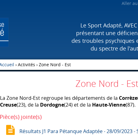
Aller a
Le Sport Adapté, AVEC
présentant une déficienc
des troubles psychiques 
du spectre de l'au
Accueil
› Activités ›
Zone Nord - Est
Zone Nord - Es
La Zone Nord-Est regroupe les départements de la
Corrèze
Creuse
(23), de la
Dordogne
(24) et de la
Haute-Vienne
(87).
Pièce(s) jointe(s)
Résultats J1 Para Pétanque Adaptée - 28/09/2023 - 