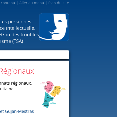
u contenu
Aller au menu
Plan du site
 les personnes
e intellectuelle,
et/ou des troubles
tisme (TSA)
 Régionaux
onnats régionaux,
uitaine.
 et Gujan-Mestras