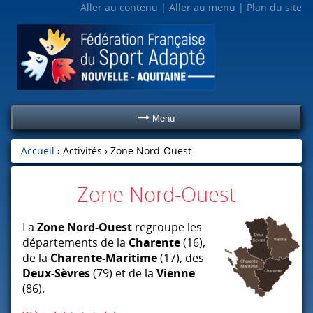
Aller au contenu
Aller au menu
Plan du site
Menu
Accueil
› Activités ›
Zone Nord-Ouest
Zone Nord-Ouest
La
Zone Nord-Ouest
regroupe les
départements de la
Charente
(16),
de la
Charente-Maritime
(17), des
Deux-Sèvres
(79) et de la
Vienne
(86).